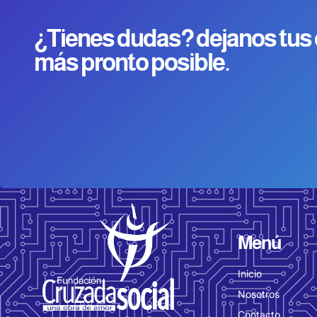
¿Tienes dudas? dejanos tus
más pronto posible.
Menú
Inicio
Nosotros
Contacto