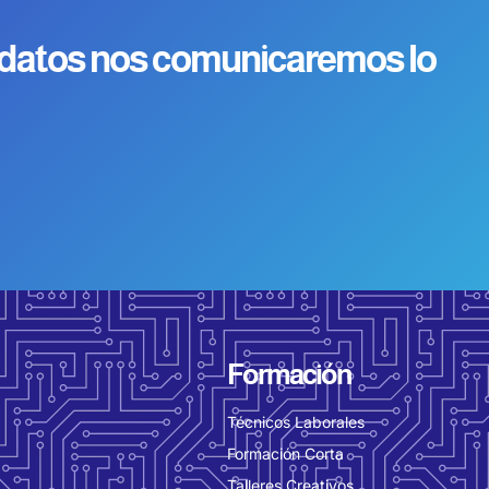
 datos nos comunicaremos lo
Formación
Técnicos Laborales
Formación Corta
Talleres Creativos