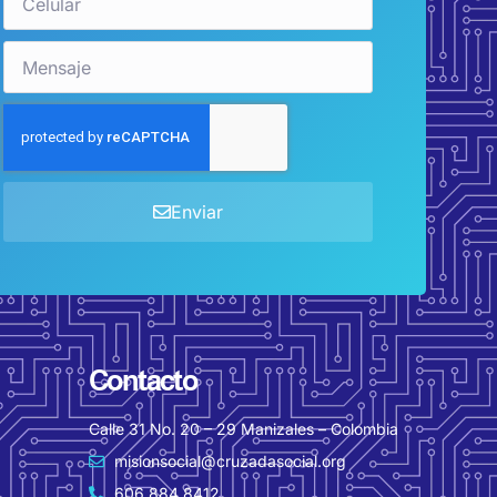
Enviar
Contacto
Calle 31 No. 20 – 29 Manizales – Colombia
misionsocial@cruzadasocial.org
606 884 8412