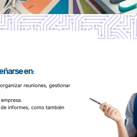
ñarse en:
 organizar reuniones, gestionar
a empresa.
n de informes, como también